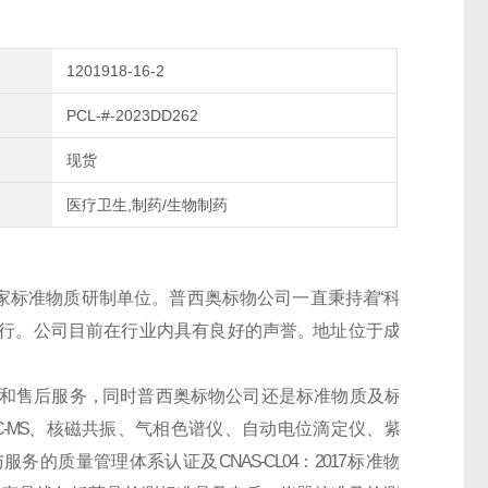
1201918-16-2
PCL-#-2023DD262
现货
医疗卫生,制药/生物制药
家
标
准
物
质
研
制
单
位
。
普
西
奥
标
物
公
司
一
直
秉
持
着
“ 科
 行 。 公 司 目 前 在 行 业 内 具 有 良 好 的 声 誉 。地 址 位 于 成
和
售
后
服
务
，同
时
普
西
奥
标
物
公
司
还
是
标
准
物
质
及
标
C-MS
、 核 磁 共 振 、 气 相 色 谱 仪 、 自 动 电 位 滴 定 仪 、 紫
 服 务 的 质 量 管 理 体 系 认 证 及
CNAS-CL04
：
2017
标 准 物