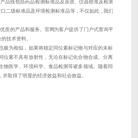
 产 品 线 包 括 药 品 检 测 标 准 品 及 杂 质 、仪 器 校 准 及 检 测
 口 二 级 标 准 品 及 环 境 检 测 标 准 品 等 ，不 仅 如 此 ，我 们
 优 质 的 产 品 和 服 务 。 官 网
为 客 户 提 供 了 门 户 式 查 询 平
业 的 技 术 资 料 。
也极为相似，如果将稳定
同位素标记物
与对应的未标
同位素不具有放射性，无论在
标记化合物
合成、分离
生物医学、环境科学、食品检测等诸多领域。随着同
，并取得了明显的经济效益和社会效益。