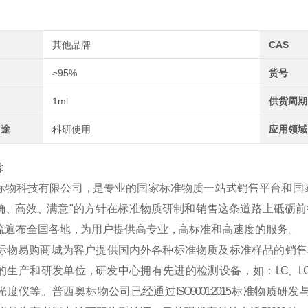
其他品牌
CAS
≥95%
货号
1ml
供货周期
用途
科研使用
应用领域
:
标
物
科
技
有
限
公
司
，是
专
业
的
国
家
标
准
物
质
一
站
式
销
售
平
台
和
国
 、高 效 、满 意 " 的 方 针 在 标 准 物 质 研 制 和 销 售 这 条 道 路 上 砥 砺 前
 遍 布 全 国 各 地 ，为 用 户 提 供 高 专 业 ，高 标 准 和 高 速 度 的 服 务 。
标
物
易
购
商
城
为
客
户
提
供
国
内
外
各
种
标
准
物
质
及
标
准
样
品
的
销
售
的
生
产
和
研
发
单
位
，研
发
中
心
拥
有
先
进
的
检
测
设
备
，
如
：
LC
、
L
光 度 仪 等 。 普 西 奥 标 物 公 司 已 经 通 过
ISO9001:2015
标 准 物 质 研 发 与