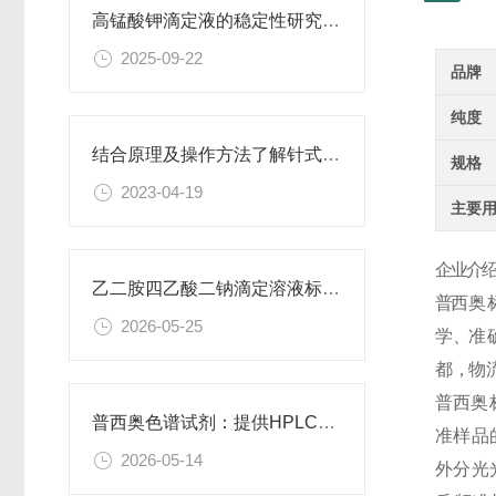
高锰酸钾滴定液的稳定性研究与保存条件优化
2025-09-22
品牌
纯度
结合原理及操作方法了解针式过滤器
规格
2023-04-19
主要
企业介绍
乙二胺四乙酸二钠滴定溶液标准物质的制备与应用指南
普
西
奥
2026-05-25
学 、准 确
都 ，物 流
普
西
奥
普西奥色谱试剂：提供HPLC级、LC-MS级等多种规格色谱试剂
准
样
品
2026-05-14
外 分 光 