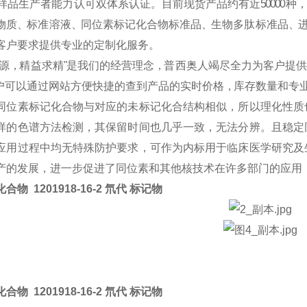
样 品 生 产 者 能 力 认 可 双 体 系 认 证 。 目 前 现 货 产 品 约 有 近
50000
种 ，
物 质 、标 准 溶 液 、同 位 素 标 记 化 合 物 标 准 品 、生 物 多 肽 标 准 品 、进
客 户 要 求 提 供 专 业 的 定 制 化 服 务 。
溯 源 ，精 益 求 精 "是 我 们 的 经 营 理 念 ，普 西 奥 人 竭 尽 全 力 为 客 户 提 供
 可 以 通 过 网 站 方 便 快 捷 的 查 到 产 品 的 实 时 价 格 ，库 存 数 量 和 专 
同位素标记化合物与对应的未标记化合结构相似，所以理化性质
样的色谱方法检测，其保留时间也几乎一致，无法分辨。且稳定
应用过程中均无特殊防护要求，可作为内标用于临床医学研究及
产的发展，进一步促进了同位素和其他核技术在许多部门的应用
合物 1201918-16-2 氘代 标记物
合物 1201918-16-2 氘代 标记物