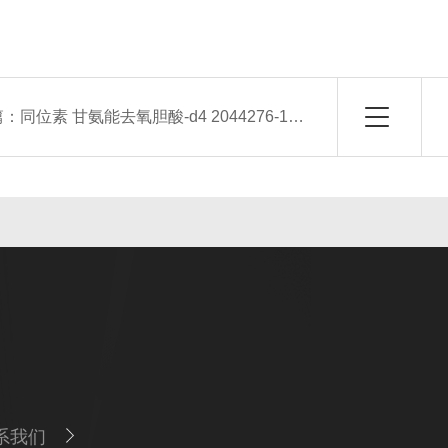
篇：
同位素 甘氨能去氧胆酸-d4 2044276-17-5
系我们