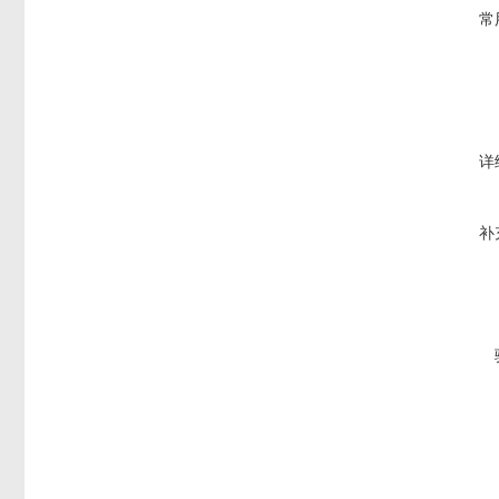
常
详
补