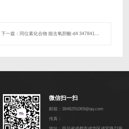
下一篇：
同位素化合物 能去氧胆酸-d4 347841-46-7
微信扫一扫
邮箱：3848291069@qq.com
传真：
地址：四川省成都市成华区成宏路72号