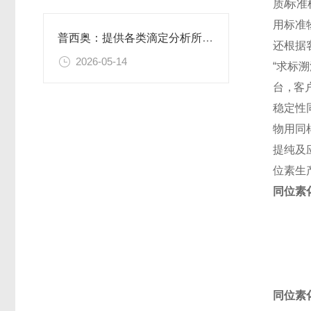
质
/
标 准 
用 标 准 
普西奥：提供各类滴定分析所需的全系列滴定液
还 根 据 
2026-05-14
“ 求 标 
台 ，客 户
稳定性
物用同
提纯及
位素生
同位素化
同位素化