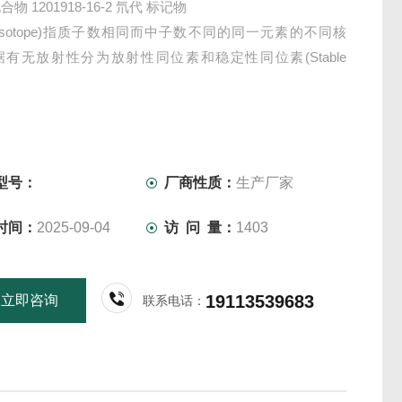
物 1201918-16-2 氘代 标记物
Isotope)指质子数相同而中子数不同的同一元素的不同核
有无放射性分为放射性同位素和稳定性同位素(Stable
)。
型号：
厂商性质：
生产厂家
时间：
2025-09-04
访 问 量：
1403
19113539683
立即咨询
联系电话：