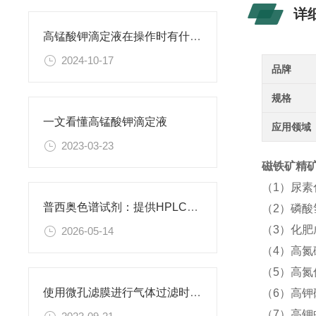
详
高锰酸钾滴定液在操作时有什么要领可言呢？
2024-10-17
品牌
规格
一文看懂高锰酸钾滴定液
应用领域
2023-03-23
磁铁矿精矿
（1）尿
普西奥色谱试剂：提供HPLC级、LC-MS级等多种规格色谱试剂
（2）磷酸
（3）化
2026-05-14
（4）高氮
（5）高氮
使用微孔滤膜进行气体过滤时，有哪些注意事项和常见问题需要关注？
（6）高钾
（7）高钾