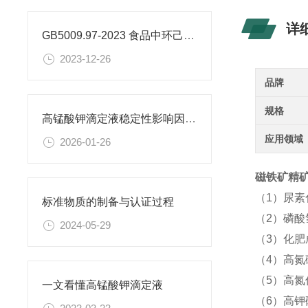
详
GB5009.97-2023 食品中环己基氨基磺酸盐的测定标准
2023-12-26
品牌
规格
高锰酸钾滴定液稳定性影响因素及保存期限研究
应用领域
2026-01-26
磁铁矿精矿分
（1）尿
标准物质的制备与认证过程
（2）磷酸
2024-05-29
（3）化
（4）高氮
（5）高氮
一文看懂高锰酸钾滴定液
（6）高钾