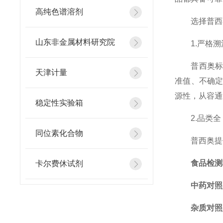
高纯色谱溶剂
选择普西奥
山东非金属材料研究院
1.严格溯
普西奥标准
天津计量
准值、不确定
源性，从容通
稳定性实验箱
2.品类全
同位素化合物
普西奥提供
食品检测
卡尔费休试剂
中药对照
杂质对照