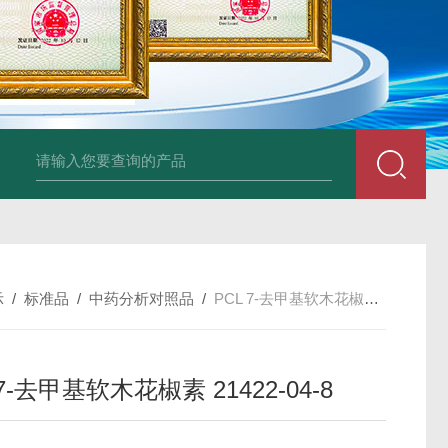
34860-4L-Rsigma 甲醇 67-
示
/
标准品
/
中药分析对照品
/
PCL 7-去甲基软木花椒素 21422-04-8
 7-去甲基软木花椒素 21422-04-8