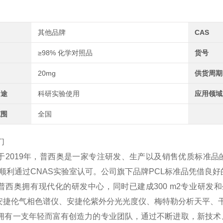
其他品牌
CAS
≥98% 化学对照品
货号
20mg
供货周期
用途
科研实验使用
应用领域
范围
全国
们
于2019年，普西奥是一家专注研发、生产以及销售优质标准品
2年顺利通过CNAS实验室认可。公司旗下品牌PCL标准品凭借
普西奥拥有现代化的研发中心，同时已建成300 m2专业研发和
、安捷伦气相色谱仪、安捷伦紫外分光光度仪、梅特勒分析天平、
拥有一支年轻而富有创造力的专业团队，通过不断进取，新技术