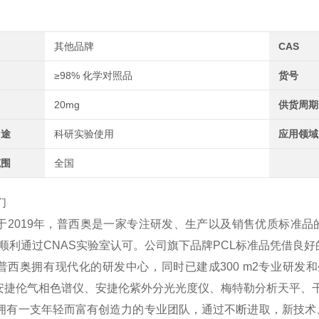
其他品牌
CAS
≥98% 化学对照品
货号
20mg
供货周期
用途
科研实验使用
应用领域
范围
全国
们
于2019年，普西奥是一家专注研发、生产以及销售优质标准品
2年顺利通过CNAS实验室认可。公司旗下品牌PCL标准品凭借
普西奥拥有现代化的研发中心，同时已建成300 m2专业研发和
、安捷伦气相色谱仪、安捷伦紫外分光光度仪、梅特勒分析天平、
拥有一支年轻而富有创造力的专业团队，通过不断进取，新技术