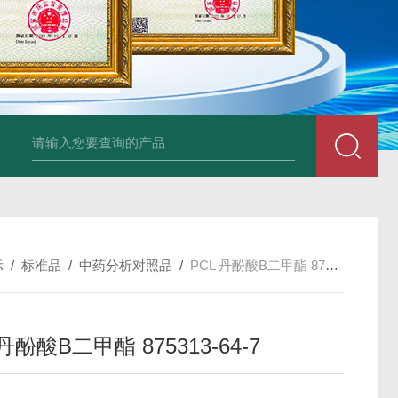
34860-4L-Rsigma 甲醇 67-
示
/
标准品
/
中药分析对照品
/
PCL 丹酚酸B二甲酯 875313-64-7
 丹酚酸B二甲酯 875313-64-7