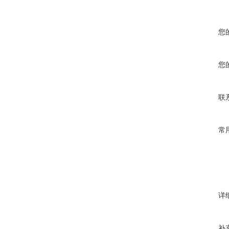
您
您
联
常
详
补