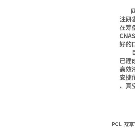
PCL 荭草苷