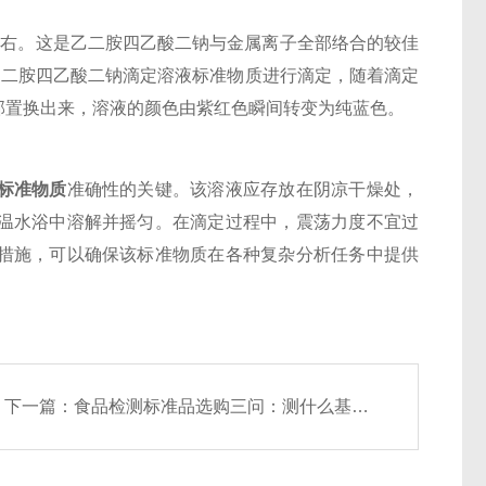
左右。这是乙二胺四乙酸二钠与金属离子全部络合的较佳
乙二胺四乙酸二钠滴定溶液标准物质进行滴定，随着滴定
部置换出来，溶液的颜色由紫红色瞬间转变为纯蓝色。
标准物质
准确性的关键。该溶液应存放在阴凉干燥处，
温水浴中溶解并摇匀。在滴定过程中，震荡力度不宜过
措施，可以确保该标准物质在各种复杂分析任务中提供
下一篇：
食品检测标准品选购三问：测什么基质？报什么方法？用什么品牌？