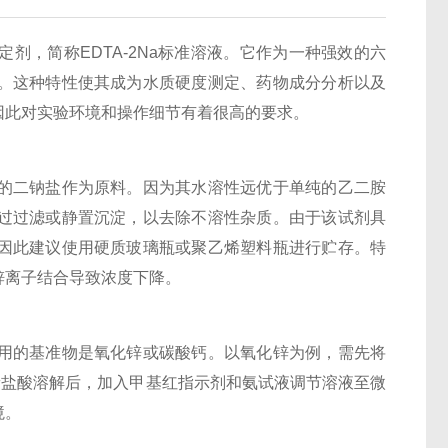
，简称EDTA-2Na标准溶液。它作为一种强效的六
。这种特性使其成为水质硬度测定、药物成分分析以及
因此对实验环境和操作细节有着很高的要求。
的二钠盐作为原料。因为其水溶性远优于单纯的乙二胺
过过滤或静置沉淀，以去除不溶性杂质。由于该试剂具
因此建议使用硬质玻璃瓶或聚乙烯塑料瓶进行贮存。特
锌离子结合导致浓度下降。
的基准物是氧化锌或碳酸钙。以氧化锌为例，需先将
稀盐酸溶解后，加入甲基红指示剂和氨试液调节溶液至微
境。