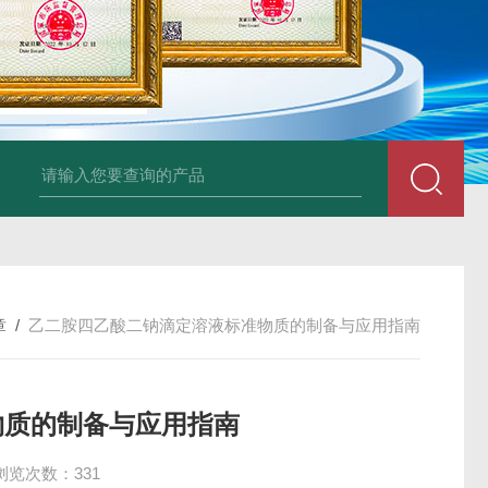
34860-4L-Rsigma 甲醇 67-
章
/
乙二胺四乙酸二钠滴定溶液标准物质的制备与应用指南
物质的制备与应用指南
浏览次数：331