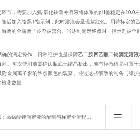
节，需要加入氨-氯化铵缓冲溶液将体系的pH值稳定在10.0
。随后加入铬黑T指示剂，此时溶液会呈现紫红色。用待标定的
，游离的金属离子逐渐被螯合。当达到滴定终点时，指示剂被全
的滴定操作，日常维护也是保障
乙二胺四乙酸二钠滴定溶液
直射。每次使用前需确认瓶底无结晶析出，若有轻微结晶可置于
吸附金属离子影响终点颜色的观察。通过这些细致的制备与维护
的检测数据。
篇：
高锰酸钾滴定液的配制与标定全流程解析