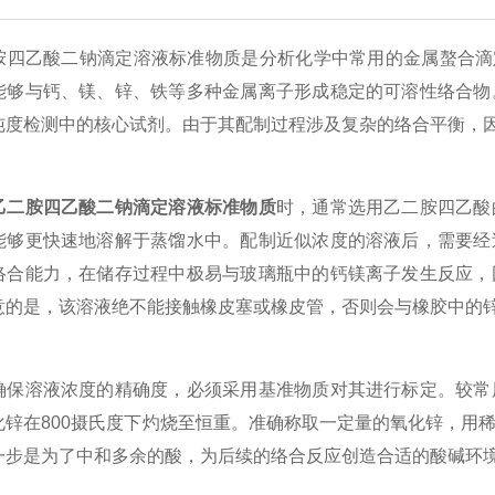
乙酸二钠滴定溶液标准物质是分析化学中常用的金属螯合滴定剂
能够与钙、镁、锌、铁等多种金属离子形成稳定的可溶性络合物
纯度检测中的核心试剂。由于其配制过程涉及复杂的络合平衡，
乙二胺四乙酸二钠滴定溶液标准物质
时，通常选用乙二胺四乙酸
能够更快速地溶解于蒸馏水中。配制近似浓度的溶液后，需要经
络合能力，在储存过程中极易与玻璃瓶中的钙镁离子发生反应，
意的是，该溶液绝不能接触橡皮塞或橡皮管，否则会与橡胶中的
溶液浓度的精确度，必须采用基准物质对其进行标定。较常用
化锌在800摄氏度下灼烧至恒重。准确称取一定量的氧化锌，用
一步是为了中和多余的酸，为后续的络合反应创造合适的酸碱环