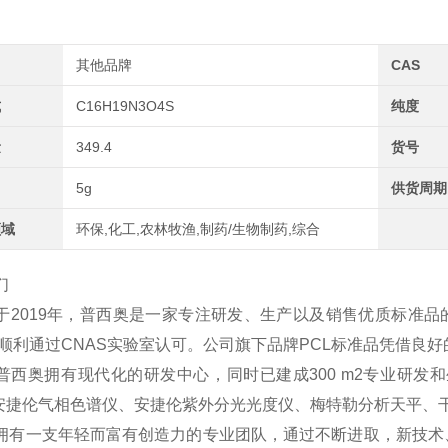
其他品牌
CAS
式
C16H19N3O4S
纯度
量
349.4
货号
5g
供货周期
领域
环保,化工,农林牧渔,制药/生物制药,综合
们
于2019年，普西奥是一家专注研发、生产以及销售优质标准品
2年顺利通过CNAS实验室认可。公司旗下品牌PCL标准品凭借
普西奥拥有现代化的研发中心，同时已建成300 m2专业研发和
、安捷伦气相色谱仪、安捷伦紫外分光光度仪、梅特勒分析天平、
拥有一支年轻而富有创造力的专业团队，通过不断进取，新技术