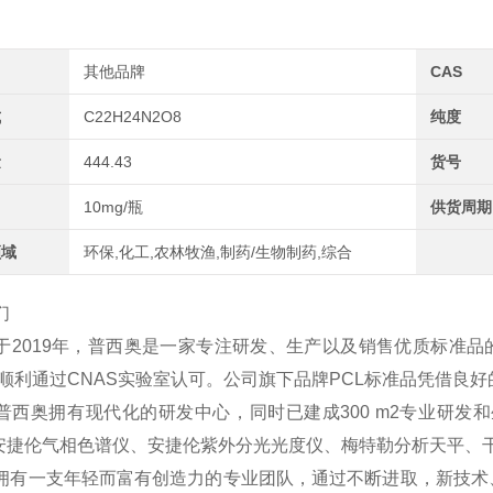
其他品牌
CAS
式
C22H24N2O8
纯度
量
444.43
货号
10mg/瓶
供货周期
领域
环保,化工,农林牧渔,制药/生物制药,综合
们
于2019年，普西奥是一家专注研发、生产以及销售优质标准品
2年顺利通过CNAS实验室认可。公司旗下品牌PCL标准品凭借
普西奥拥有现代化的研发中心，同时已建成300 m2专业研发和
、安捷伦气相色谱仪、安捷伦紫外分光光度仪、梅特勒分析天平、
拥有一支年轻而富有创造力的专业团队，通过不断进取，新技术