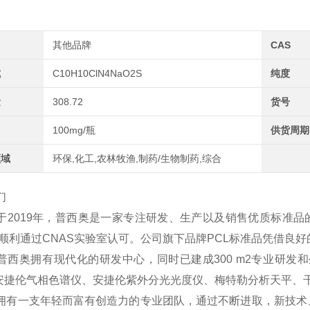
其他品牌
CAS
式
C10H10ClN4NaO2S
纯度
量
308.72
货号
100mg/瓶
供货周期
领域
环保,化工,农林牧渔,制药/生物制药,综合
们
于2019年，普西奥是一家专注研发、生产以及销售优质标准品
2年顺利通过CNAS实验室认可。公司旗下品牌PCL标准品凭借
普西奥拥有现代化的研发中心，同时已建成300 m2专业研发和
、安捷伦气相色谱仪、安捷伦紫外分光光度仪、梅特勒分析天平、
拥有一支年轻而富有创造力的专业团队，通过不断进取，新技术