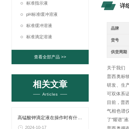
标准指示液
详
pH标准缓冲溶液
标准缓冲溶液
品牌
标准滴定溶液
货号
供货周期
查看全部产品 >>
关于我们
普西奥标
相关文章
研发、生产
可双体系证
Articles
目前，普西
气相色谱
高锰酸钾滴定液在操作时有什么要领可言呢？
了“耀谱"
2024-10-17
普西奥拥