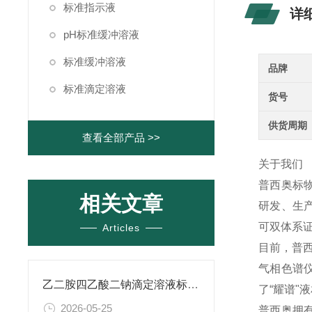
标准指示液
详
pH标准缓冲溶液
标准缓冲溶液
品牌
标准滴定溶液
货号
供货周期
查看全部产品 >>
关于我们
普西奥标
相关文章
研发、生产
可双体系证
Articles
目前，普西
气相色谱
乙二胺四乙酸二钠滴定溶液标准物质的制备与应用指南
了“耀谱"
2026-05-25
普西奥拥