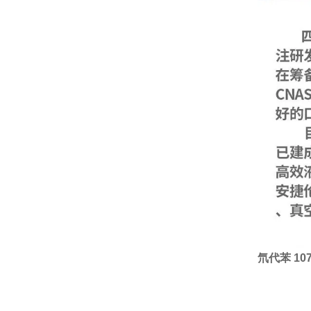
氘代苯 10