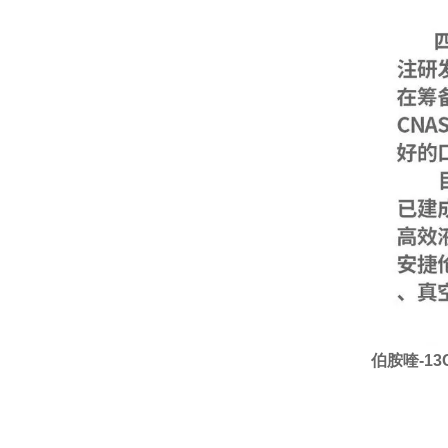
伯胺喹-13