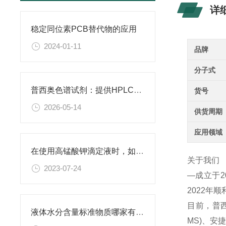
详
稳定同位素PCB替代物的应用
2024-01-11
品牌
分子式
普西奥色谱试剂：提供HPLC级、LC-MS级等多种规格色谱试剂
货号
2026-05-14
供货周期
应用领域
在使用高锰酸钾滴定液时，如何判断终点已经达到？
关于我们
2023-07-24
—成立于
2022年
目前，普西
液体水分含量标准物质哪家有？普西奥长期稳定供货，卡尔费休校准理想选择
MS)、