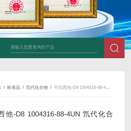
34860-4L-Rsigma 甲醇 67-
示
/
标准品
/
氘代化合物
/
可比西他-D8 1004316-88-4UN 氘代化合物
他-D8 1004316-88-4UN 氘代化合