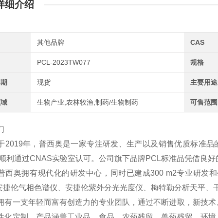
详细介绍
其他品牌
CAS
PCL-2023TW077
规格
周期
现货
主要用途
领域
生物产业,农林牧渔,制药/生物制药
可售范围
们
于2019年，普西奥是一家专注研发、生产以及销售优质标准品
2年顺利通过CNAS实验室认可。公司旗下品牌PCL标准品凭借
普西奥拥有现代化的研发中心，同时已建成300 m2专业研发和
、安捷伦气相色谱仪、安捷伦紫外分光光度仪、梅特勒分析天平、
拥有一支年轻而富有创造力的专业团队，通过不断进取，新技术
性化定制，产品涵盖工业品、食品、农药残留、兽药残留、环境