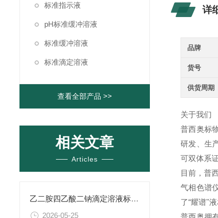
标准指示液
详
pH标准缓冲溶液
标准缓冲溶液
品牌
标准滴定溶液
货号
供货周期
查看全部产品 >>
关于我们
普西奥标
相关文章
研发、生产
可双体系证
Articles
目前，普西
气相色谱
乙二胺四乙酸二钠滴定溶液标准物质的制备与应用指南
了“耀谱"
2026-05-25
普西奥拥