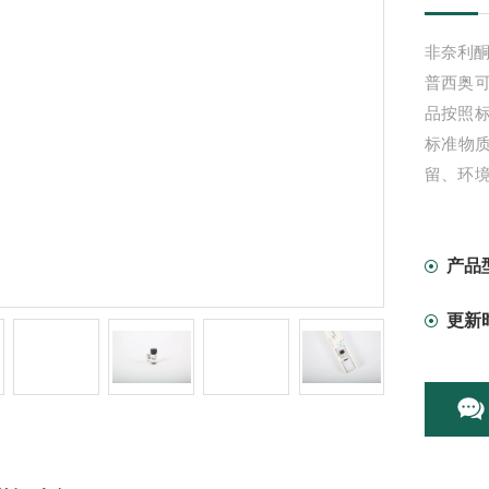
非奈利酮杂
普西奥
品按照
标准物质
留、环
品
产品
更新