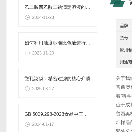
乙二胺四乙酸二钠滴定溶液的稳定性与保存条件
2024-11-23
品牌
货号
如何利用浊度标准比色液进行水体生态系统的研究？
应用
2023-11-20
用途
关于我
微孔滤膜：精密过滤的核心介质​
普西奥
2025-08-27
着
“科
位于成
普西奥
GB 5009.298-2023食品中三氯蔗糖（蔗糖素）的测定
准样品
2024-01-17
紫外分