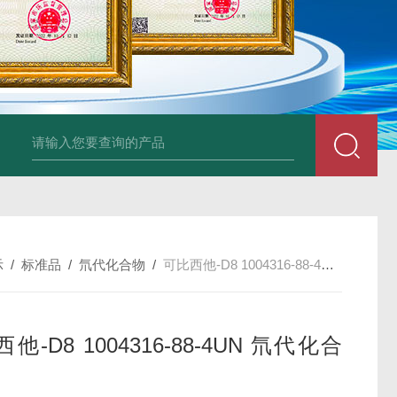
34860-4L-Rsigma 甲醇 67-
示
/
标准品
/
氘代化合物
/
可比西他-D8 1004316-88-4UN 氘代化合物
他-D8 1004316-88-4UN 氘代化合