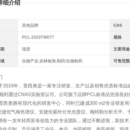
详细介绍
其他品牌
CAS
PCL-2023TW077
规格
周期
现货
主要用途
领域
生物产业,农林牧渔,制药/生物制药
可售范围
们
于2019年，普西奥是一家专注研发、生产以及销售优质标准品
2年顺利通过CNAS实验室认可。公司旗下品牌PCL标准品凭借
普西奥拥有现代化的研发中心，同时已建成300 m2专业研发和
、安捷伦气相色谱仪、安捷伦紫外分光光度仪、梅特勒分析天平、
拥有一支年轻而富有创造力的专业团队，通过不断进取，新技术
性化定制，产品涵盖工业品、食品、农药残留、兽药残留、环境