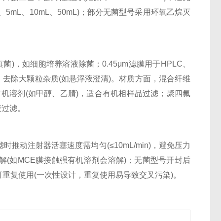
5mL、10mL、50mL)；部分无菌型号采用环氧乙烷灭
)，如细胞培养溶液除菌；0.45μm滤膜用于HPLC、
滤，去除大颗粒杂质(如悬浮液澄清)。材质方面，混合纤维
)耐有机溶剂(如甲醇、乙腈)，适合有机相样品过滤；聚四氟
过滤。​
注射器活塞速度需均匀(≤10mL/min)，避免压力
(如MCE膜接触强有机溶剂会溶解)；无菌型号开封后
复使用(一次性设计，重复使用易导致交叉污染)。​