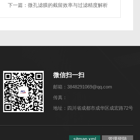
下一篇：
微孔滤膜的截留效率与过滤精度解析
微信扫一扫
邮箱：3848291069@qq.com
传真：
地址：四川省成都市成华区成宏路72号
sitmap.xml
管理登陆