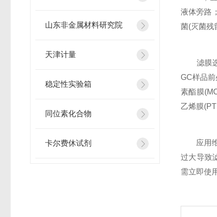
液体旁路；
山东非金属材料研究院
菌(灭菌残
天津计量
滤膜选型需
GC样品前
稳定性实验箱
素酯膜(M
乙烯膜(P
同位素化合物
应用维护
卡尔费休试剂
过大导致
需立即使