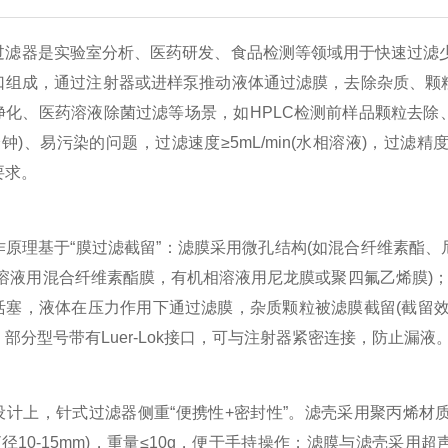
器是实验室分析、医药研发、食品检测等领域用于快速过滤少量液
口组成，通过注射器或进样泵推动液体通过滤膜，去除杂质、颗粒
净化、医药溶液除菌过滤等场景，如HPLC检测前样品颗粒去除
分钟)、易污染的问题，过滤速度≥5mL/min(水相溶液)，过滤精度0.
求。​
理基于“膜过滤截留”：滤膜采用微孔结构(如混合纤维素酯、
相溶液用混合纤维素酯膜，有机相溶液用尼龙膜或聚四氟乙烯膜)
活塞，液体在压力作用下通过滤膜，杂质颗粒被滤膜截留(截留效率
部分型号带有Luer-Lok接口，可与注射器紧密连接，防止漏液。
上，针式过滤器侧重“便携性+密封性”。滤壳采用聚丙烯材质(
直径10-15mm)，重量≤10g，便于手持操作；滤膜与滤壳采用超声焊