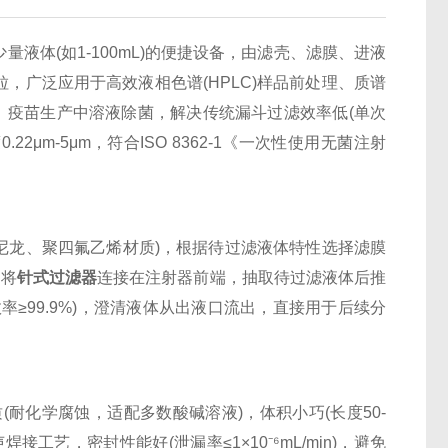
体(如1-100mL)的便捷设备，由滤壳、滤膜、进液
，广泛应用于高效液相色谱(HPLC)样品前处理、质谱
、疫苗生产中溶液除菌，解决传统漏斗过滤效率低(单次
22μm-5μm，符合ISO 8362-1《一次性使用无菌注射
尼龙、聚四氟乙烯材质)，根据待过滤液体特性选择滤膜
；将
针式过滤器
连接在注射器前端，抽取待过滤液体后推
≥99.9%)，澄清液体从出液口流出，直接用于后续分
​
耐化学腐蚀，适配多数酸碱溶液)，体积小巧(长度50-
接工艺，密封性能好(泄漏率≤1×10⁻⁶mL/min)，避免