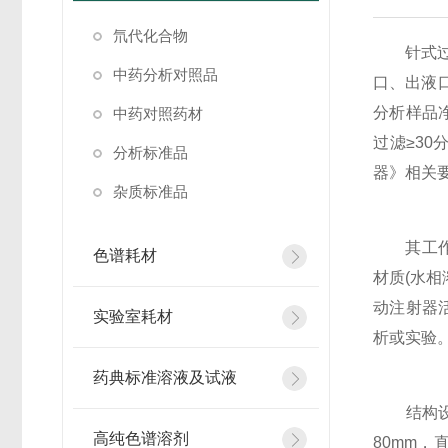
氘代化合物
针式过滤
中药分析对照品
口、出液
分析样品
中药对照药材
过滤≥30
分析标准品
器》相关要
杂质标准品
其工作原
色谱耗材
材质(水
动注射器
实验室耗材
析或实验。
药典标准溶液及试液
结构设计
高纯色谱溶剂
80mm，