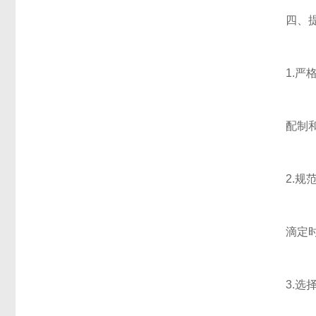
四、提高
1.严格
配制和标
2.规范
滴定时应
3.选择