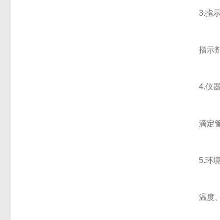
3.指示
指示剂的
4.仪器
滴定管、
5.环境
温度、湿