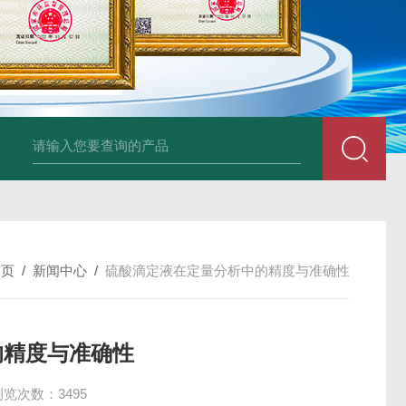
34860-4L-Rsigma 甲醇 67-
首页
/
新闻中心
/
硫酸滴定液在定量分析中的精度与准确性
的精度与准确性
浏览次数：3495