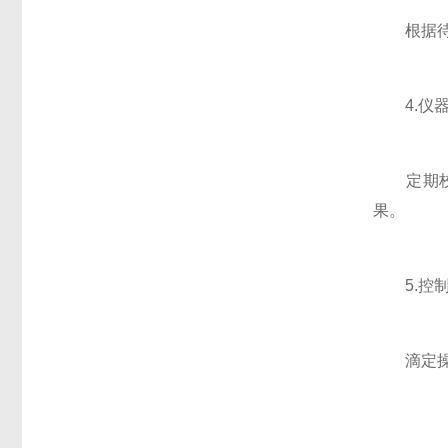
根据待测
4.仪器
定期校准
果。
5.控制
滴定操作