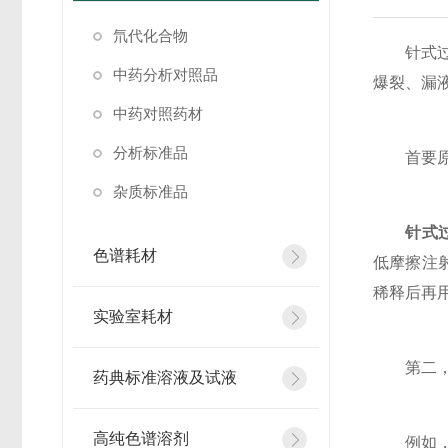
氘代化合物
针式过滤
中药分析对照品
爆裂、漏
中药对照药材
分析标准品
首要原则
杂质标准品
针式
色谱耗材
低摩擦注射
稀释后再用
实验室耗材
第二，选
药典标准溶液及试液
高纯色谱溶剂
例如，P