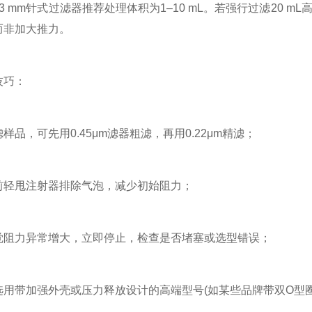
mm针式过滤器推荐处理体积为1–10 mL。若强行过滤20 
而非加大推力。
巧：
，可先用0.45μm滤器粗滤，再用0.22μm精滤；
甩注射器排除气泡，减少初始阻力；
力异常增大，立即停止，检查是否堵塞或选型错误；
带加强外壳或压力释放设计的高端型号(如某些品牌带双O型圈