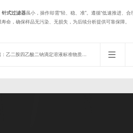
，
针式过滤器
虽小，操作却需“轻、稳、准”。遵循“低速推进、
膜寿命，确保样品无污染、无损失，为后续分析提供可靠保障。
篇：
乙二胺四乙酸二钠滴定溶液标准物质的定值原理与溯源体系