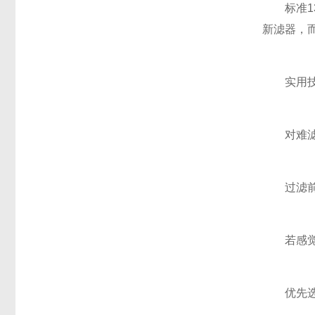
标准13 
新滤器，
实用技
对难滤样品
过滤前轻
若感觉阻
优先选用