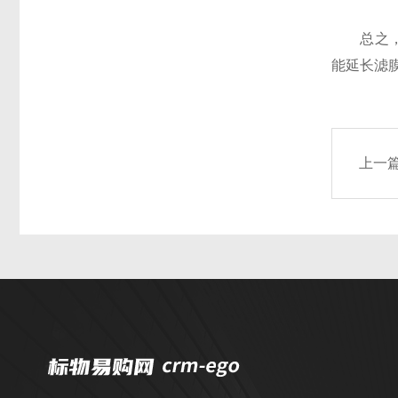
总之
能延长滤
上一