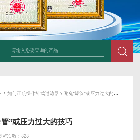
34860-4L-Rsigma 甲醇 67-
心
/
如何正确操作针式过滤器？避免“爆管”或压力过大的技巧
爆管”或压力过大的技巧
浏览次数：828