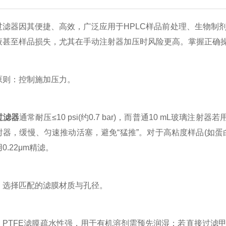
器因其便捷、高效，广泛应用于HPLC样品前处理、生物制剂
液甚至样品损失，尤其在手动注射器加压时风险更高。掌握正确
：控制施加压力。
过滤器
通常耐压≤10 psi(约0.7 bar)，而普通10 mL玻璃
器，缓慢、匀速推动活塞，避免“猛推”。对于高粘度样品(如蛋白溶
0.22μm精滤。
择匹配的滤膜材质与孔径。
TFE滤膜疏水性强，用于有机溶剂需预先润湿；若直接过滤甲