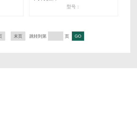
型号：
页
末页
跳转到第
页
微信扫一扫
邮箱：3848291069@qq.com
传真：
地址：四川省成都市成华区成宏路72号