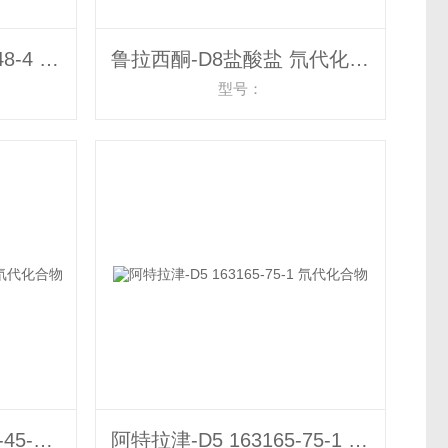
雷贝拉唑-D4 934295-48-4 氘代化合物
鲁拉西酮-D8盐酸盐 氘代化合物
型号：
阿齐沙坦-D5 1346599-45-8 氘代化合物
阿特拉津-D5 163165-75-1 氘代化合物