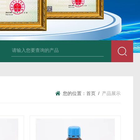
34860-4L-Rsigma 甲醇 67-
您的位置：
首页
/
产品展示